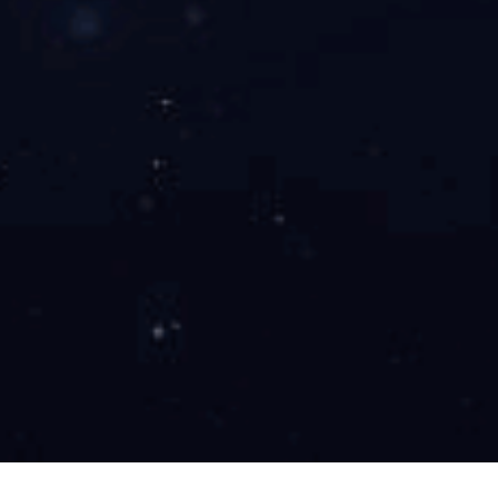
福建省银监大数据平台