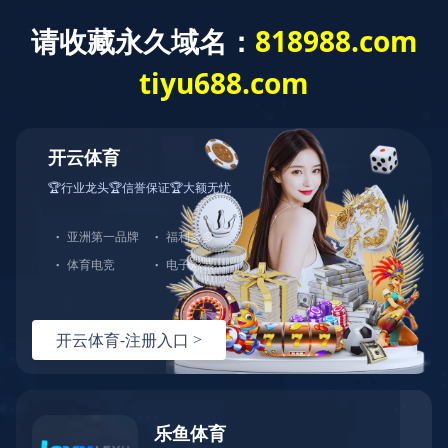
九游网
切
换
导
航
大数据产品