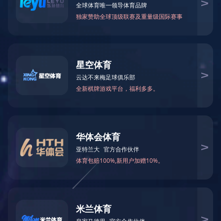
平台介绍
九游网-九游（中国）一站式服务官方网站
服务案例
免费试用
平台介绍
大数据全链路综合管理平台，以云存储为基础支撑，以云计
算为处理核心，聚焦数据分析与挖掘能力，可支撑 PB 级海
量数据处理与业务运行。平台提供企业级可交付的大数据开
放能力，支持大数据管理套件的自动化部署、启停、配置及
集群状态监控；通过 API、文件、数据库等多类接入方式，
整合企业内部结构化与非结构化数据，为企业运维、研发、
产品、运营等多部门及管理层提供一站式检索、分析与挖掘