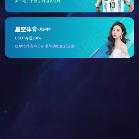
九游网-九游（中国）一站式服务官方网
站
成熟专业的售前支持和售后服务体系，为企业提供可靠的服
务支持。
包含生态集成、设计优化、技术培训、数据安全等。
企业大数据团队+技术合作伙伴=企业大数据运营
技术服务能力输出:
采集子系统；
ETL/ELT系统（实时与非实时）；
数据仓库；
平台综合管理；
存储优化；
执行引擎优化；
表设计优化；
资源分配优化；
参数优化；