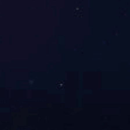
10年以上运营商、银行、政府等行业核心 OLTP与OLAP系
统高级运维与优化；
10年以上银行数据仓库设计与实施；
10年以上Java/C++研发团队；
服务案例
世通大数据产品以成功应用于政府、金融机构以及企业等多
个行业。