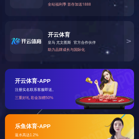
大数据基础管理平台TDP
大数据集成平台Know DataIntergrat...